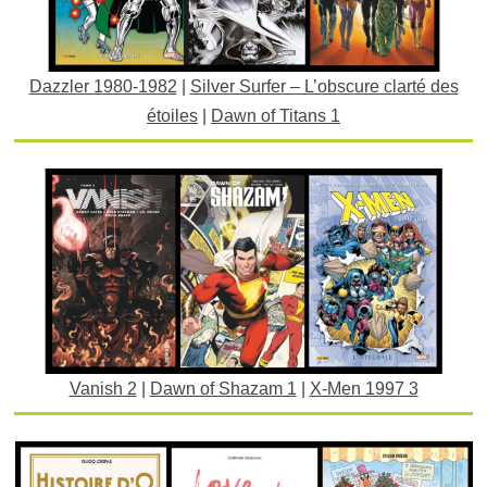
Dazzler 1980-1982
|
Silver Surfer – L’obscure clarté des
étoiles
|
Dawn of Titans 1
Vanish 2
|
Dawn of Shazam 1
|
X-Men 1997 3