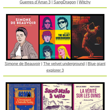
Guerres d’Arran 3
|
SangDragon
|
Witchy
Simone de Beauvoir
|
The velvet underground
|
Blue giant
explorer 3