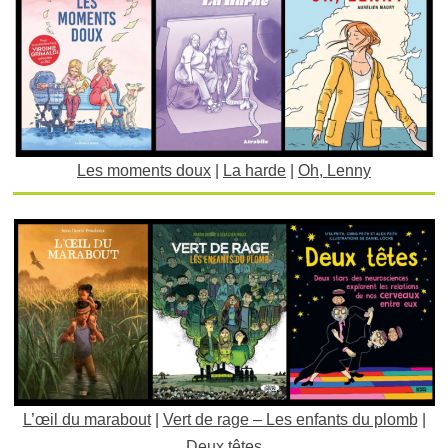
Les moments doux
|
La harde
|
Oh, Lenny
L’œil du marabout
|
Vert de rage – Les enfants du plomb
|
Deux têtes