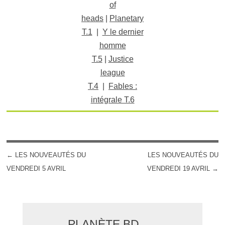
of
heads
|
Planetary
T.1
|
Y le dernier
homme
T.5
|
Justice
league
T.4
|
Fables :
intégrale T.6
←
LES NOUVEAUTÉS DU
LES NOUVEAUTÉS DU
POST NAVIGATION
VENDREDI 5 AVRIL
VENDREDI 19 AVRIL
→
PLANÈTE BD