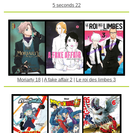
5 seconds 22
Moriarty 18
|
A fake affair 2
|
Le roi des limbes 3