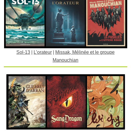
Sol-13
|
L’orateur
|
Missak, Mélinée et le groupe
Manouchian