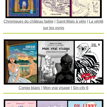
Chroniques du château faible
|
Saint-Malo à vélo
|
La vérité
sur les ovnis
Congo blanc
|
Mon vrai visage
|
Sin city 6