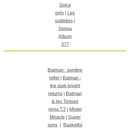
Spice
girls
|
Les
oubliées
|
Spirou
Album
377
Batman : sombre
reflet
|
Batman :
the dark knight
returns
|
Batman
& les Tortues
ninja T.2
|
Mister
Miracle
|
Super
sons
|
Basketful