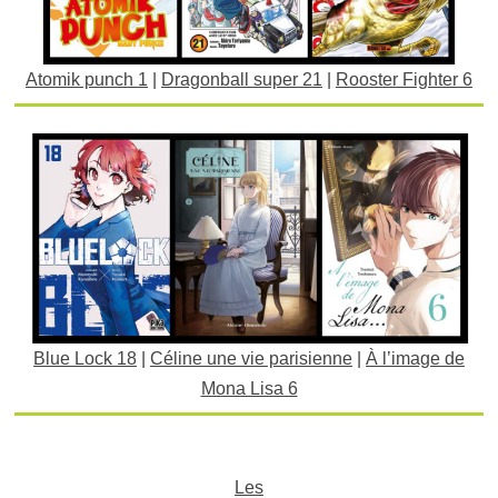
Atomik punch 1
|
Dragonball super 21
|
Rooster Fighter 6
Blue Lock 18
|
Céline une vie parisienne
|
À l’image de
Mona Lisa 6
Les