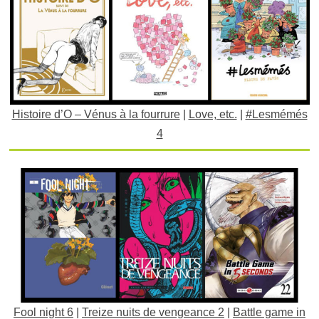
Histoire d’O – Vénus à la fourrure
|
Love, etc.
|
#Lesmémés
4
Fool night 6
|
Treize nuits de vengeance 2
|
Battle game in