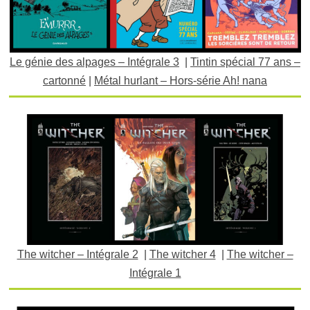
Le génie des alpages – Intégrale 3
|
Tintin spécial 77 ans –
cartonné
|
Métal hurlant – Hors-série Ah! nana
The witcher – Intégrale 2
|
The witcher 4
|
The witcher –
Intégrale 1