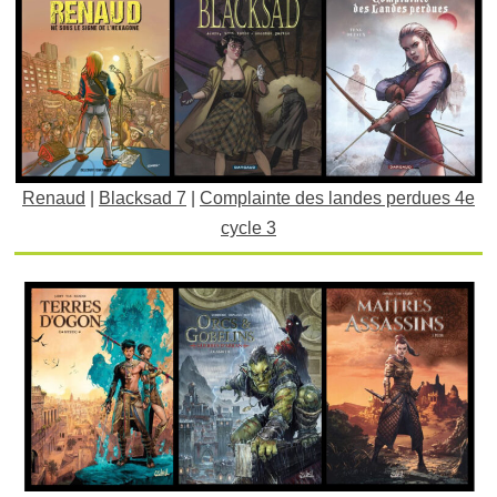
Renaud
|
Blacksad 7
|
Complainte des landes perdues 4e
cycle 3