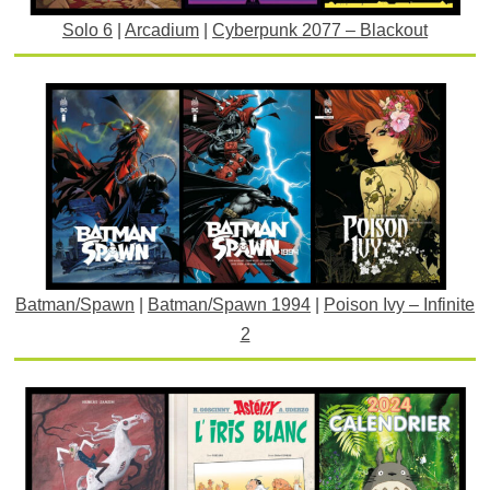
Solo 6
|
Arcadium
|
Cyberpunk 2077 – Blackout
Batman/Spawn
|
Batman/Spawn 1994
|
Poison Ivy – Infinite
2