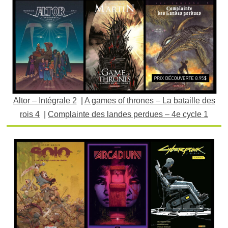
Altor – Intégrale 2
|
A games of thrones – La bataille des
rois 4
|
Complainte des landes perdues – 4e cycle 1