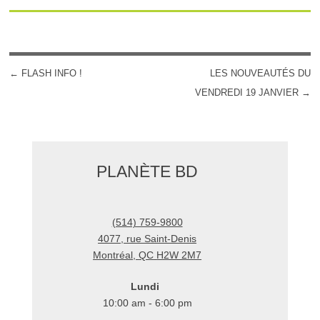
←
FLASH INFO !
LES NOUVEAUTÉS DU
POST NAVIGATION
VENDREDI 19 JANVIER
→
PLANÈTE BD
(514) 759-9800
4077, rue Saint-Denis
Montréal
,
QC
H2W 2M7
Lundi
10:00 am - 6:00 pm