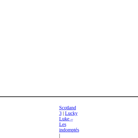
Scotland
3
|
Lucky
Luke –
Les
indomptés
|