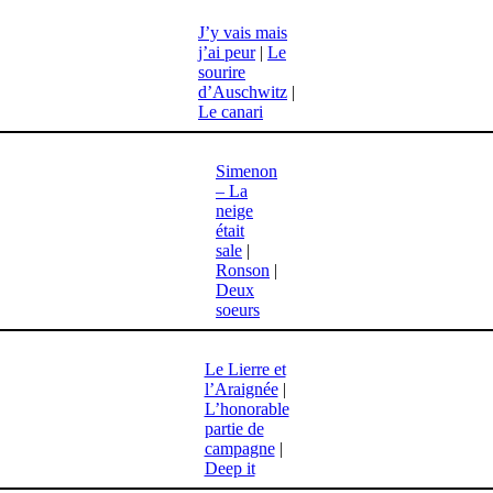
J’y vais mais
j’ai peur
|
Le
sourire
d’Auschwitz
|
Le canari
Simenon
– La
neige
était
sale
|
Ronson
|
Deux
soeurs
Le Lierre et
l’Araignée
|
L’honorable
partie de
campagne
|
Deep it