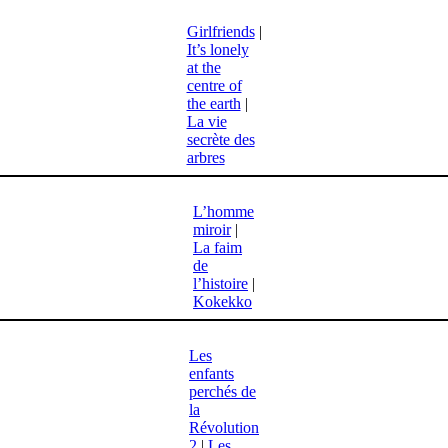
Girlfriends
|
It’s lonely
at the
centre of
the earth
|
La vie
secrète des
arbres
L’homme
miroir
|
La faim
de
l’histoire
|
Kokekko
Les
enfants
perchés de
la
Révolution
2
|
Les