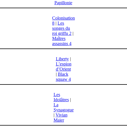
Papillonie
Colonisation
8
|
Les
songes du
roi griffu 2
|
Maîtres
assassins 4
Liberty
|
L’espion
d’Orient
|
Black
squaw 4
Les
Idolâtres
|
La
Synagogue
|
Vivian
Maier