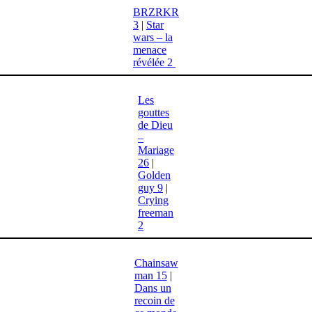
BRZRKR
3
|
Star
wars – la
menace
révélée 2
Les
gouttes
de Dieu
–
Mariage
26
|
Golden
guy 9
|
Crying
freeman
2
Chainsaw
man 15
|
Dans un
recoin de