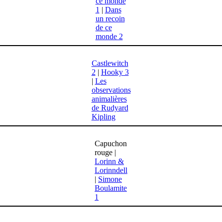
ce monde
1
|
Dans
un recoin
de ce
monde 2
Castlewitch
2
|
Hooky 3
|
Les
observations
animalières
de Rudyard
Kipling
Capuchon
rouge |
Lorinn &
Lorinndell
|
Simone
Boulamite
1