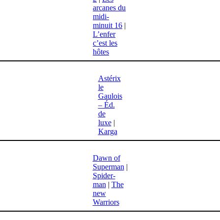
arcanes du
midi-
minuit 16
|
L’enfer
c’est les
hôtes
Astérix
le
Gaulois
– Éd.
de
luxe
|
Karga
Dawn of
Superman
|
Spider-
man
|
The
new
Warriors