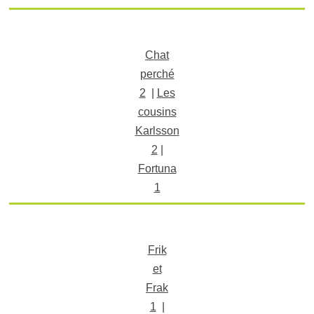
Chat
perché
2
|
Les
cousins
Karlsson
2
|
Fortuna
1
Frik
et
Frak
1
|