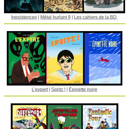
Inexistences
|
Métal hurlant 9
|
Les cahiers de la BD
L’expert
|
Spritz !
|
Épinette noire