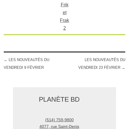
Frik
et
Frak
2
←
LES NOUVEAUTÉS DU
LES NOUVEAUTÉS DU
POST NAVIGATION
VENDREDI 9 FÉVRIER
VENDREDI 23 FÉVRIER
→
PLANÈTE BD
(514) 759-9800
4077, rue Saint-Denis