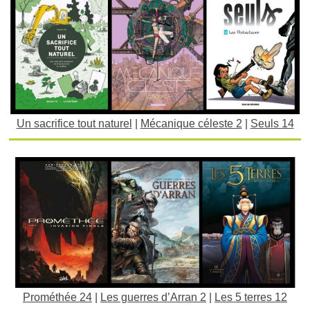
Un sacrifice tout naturel
|
Mécanique céleste 2
|
Seuls 14
Prométhée 24
|
Les guerres d’Arran 2
|
Les 5 terres 12