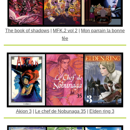
The book of shadows
|
MFK.2 vol 2
|
Mon parrain la bonne
fée
Akion 3
|
Le chef de Nobunaga 35
|
Elden ring 3