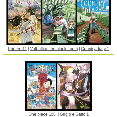
Frieren 11
|
Valhallian the black iron 5
|
Country diary 1
One piece 106
|
Grigio e Gatto 1