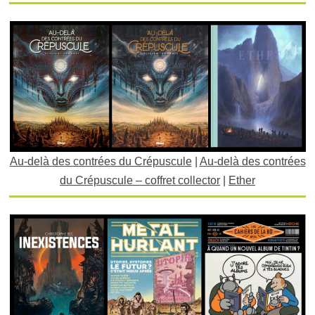
Au-delà des contrées du Crépuscule
|
Au-delà des contrées
du Crépuscule – coffret collector
|
Ether