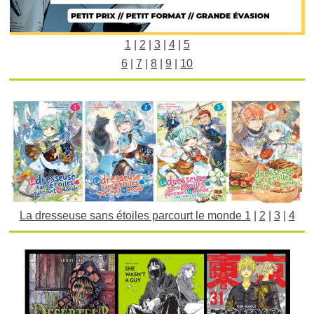
1
|
2
|
3
|
4
|
5
6
|
7
|
8
|
9
|
10
La dresseuse sans étoiles parcourt le monde 1
|
2
|
3
|
4