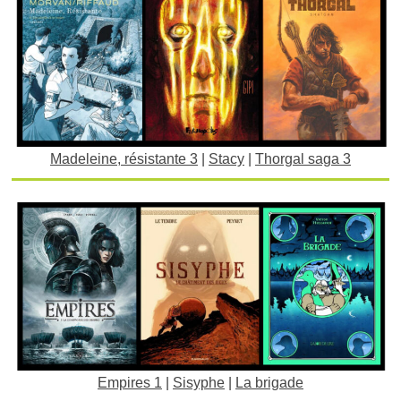
Madeleine, résistante 3
|
Stacy
|
Thorgal saga 3
Empires 1
|
Sisyphe
|
La brigade