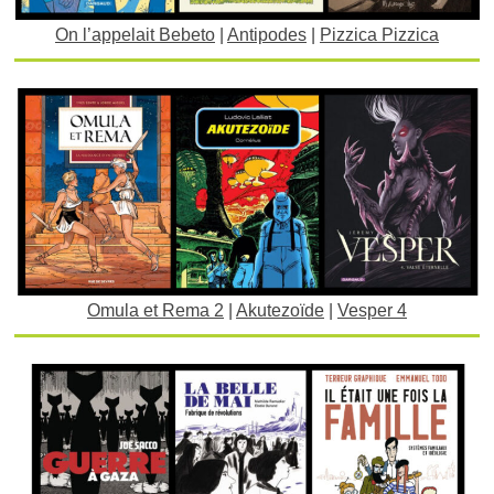
On l’appelait Bebeto
|
Antipodes
|
Pizzica Pizzica
Omula et Rema 2
|
Akutezoïde
|
Vesper 4