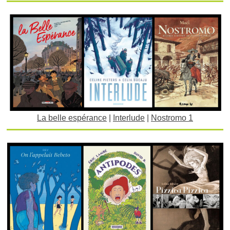
La belle espérance
|
Interlude
|
Nostromo 1