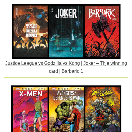
Justice League vs Godzilla vs Kong
|
Joker – Thje winning
card
|
Barbaric 1