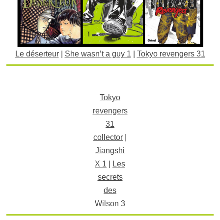
Le déserteur
|
She wasn’t a guy 1
|
Tokyo revengers 31
Tokyo
revengers
31
collector
|
Jiangshi
X 1
|
Les
secrets
des
Wilson 3