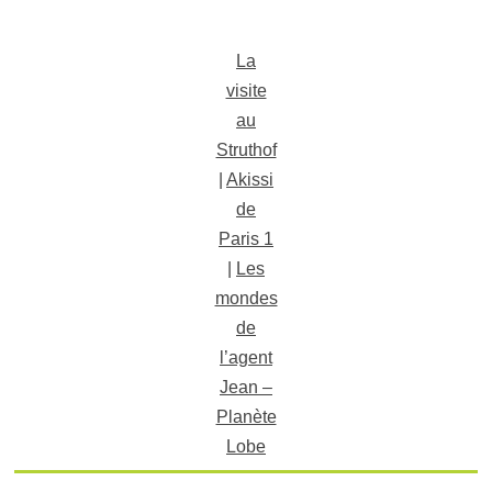
La
visite
au
Struthof
|
Akissi
de
Paris 1
|
Les
mondes
de
l’agent
Jean –
Planète
Lobe