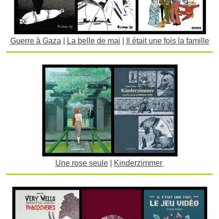
Guerre à Gaza
|
La belle de mai
|
Il était une fois la famille
Une rose seule
|
Kinderzimmer