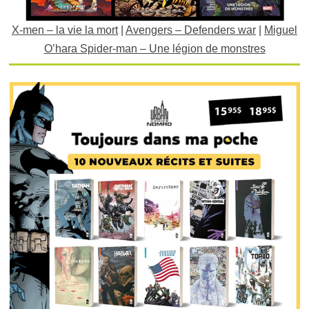
X-men – la vie la mort
|
Avengers – Defenders war
|
Miguel
O’hara Spider-man – Une légion de monstres