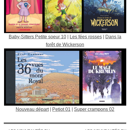
Baby-Sitters Petite soeur 10
|
Les fées rosses
|
Dans la
forêt de Wickerson
Nouveau départ
|
Petiot 01
|
Super crampons 02