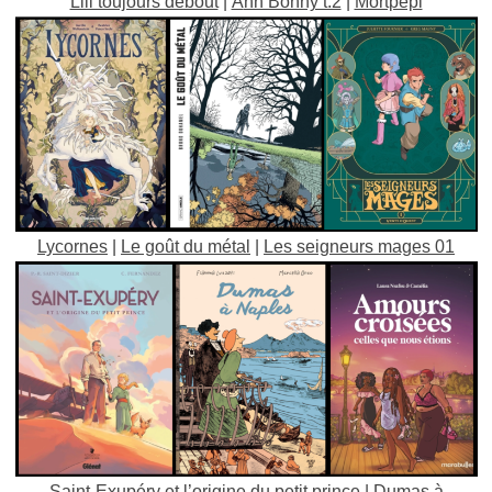
Lili toujours debout
|
A
nn Bonny t.2
|
Mortpépi
Lycornes
|
Le goût du métal
|
Les seigneurs mages 01
Saint-Exupéry et l’origine du petit prince
|
Dumas à