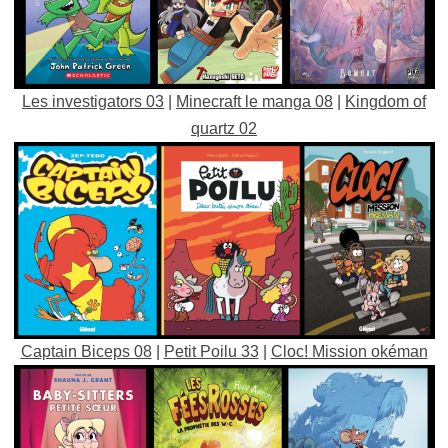
Les investigators 03
|
Minecraft le manga 08
|
Kingdom of
quartz 02
Captain Biceps 08
|
Petit Poilu 33
|
Cloc! Mission okéman