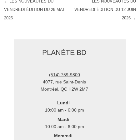
←
LES NOUVEAUTÉS DU
LES NOUVEAUTÉS DU
POST NAVIGATION
VENDREDI ÉDITION DU 29 MAI
VENDREDI ÉDITION DU 12 JUIN
2026
2026
→
PLANÈTE BD
(514) 759-9800
4077, rue Saint-Denis
Montréal
,
QC
H2W 2M7
Lundi
10:00 am - 6:00 pm
Mardi
10:00 am - 6:00 pm
Mercredi