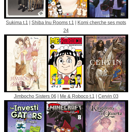
Sukima t.1
|
Shiba Inu Rooms t.1
|
Komi cherche ses mots
24
Jimbocho Sisters 06
|
Me & Roboco t.1
|
Cervin 03