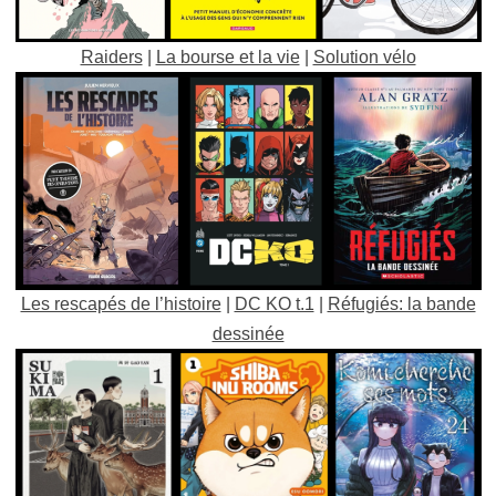
Raiders
|
La bourse et la vie
|
Solution vélo
Les rescapés de l’histoire
|
DC KO t.1
|
Réfugiés: la bande
dessinée