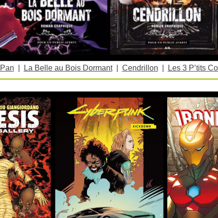
 Pan
|
La Belle au Bois Dormant
|
Cendrillon
|
Les 3 P’tits C