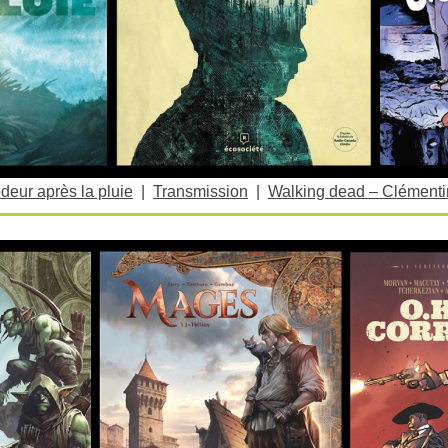
deur après la pluie
|
Transmission
|
Walking dead – Clémenti