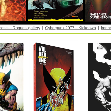
esis – Rogues’ gallery
|
Cyberpunk 2077 – Kickdown
|
Ironh