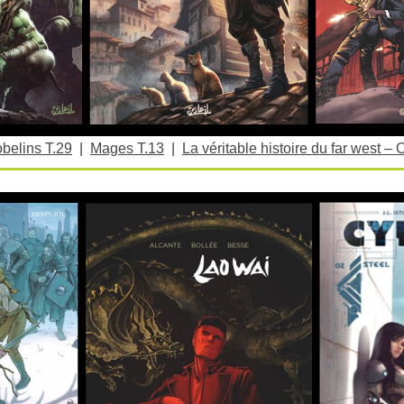
belins T.29
|
Mages T.13
|
La véritable histoire du far west – 