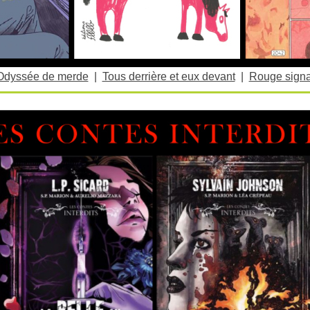
Odyssée de merde
|
Tous derrière et eux devant
|
Rouge signa