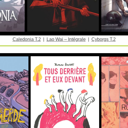
Caledonia T.2
|
Lao Wai – Intégrale
|
Cyborgs T.2