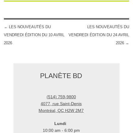
←
LES NOUVEAUTÉS DU
LES NOUVEAUTÉS DU
POST NAVIGATION
VENDREDI ÉDITION DU 10 AVRIL
VENDREDI ÉDITION DU 24 AVRIL
2026
2026
→
PLANÈTE BD
(514) 759-9800
4077, rue Saint-Denis
Montréal
,
QC
H2W 2M7
Lundi
10:00 am - 6:00 pm