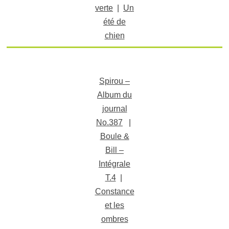
verte
|
Un
été de
chien
Spirou –
Album du
journal
No.387
|
Boule &
Bill –
Intégrale
T.4
|
Constance
et les
ombres