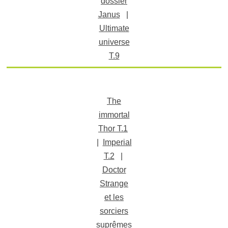
dossier
Janus
|
Ultimate
universe
T.9
The
immortal
Thor T.1
|
Imperial
T.2
|
Doctor
Strange
et les
sorciers
suprêmes