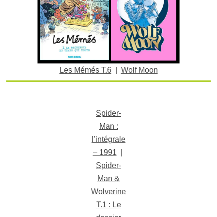
Les Mémés T.6
|
Wolf Moon
Spider-
Man :
l’intégrale
– 1991
|
Spider-
Man &
Wolverine
T.1 : Le