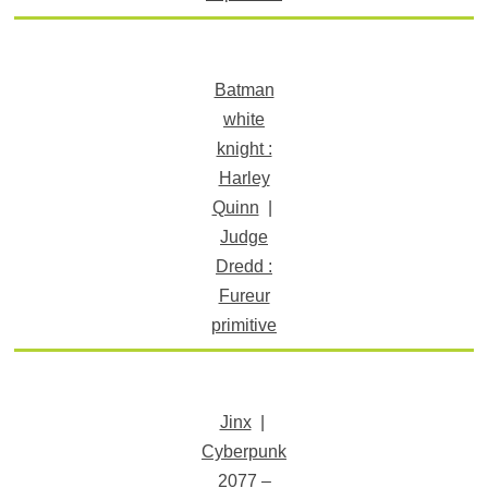
Batman
white
knight :
Harley
Quinn
|
Judge
Dredd :
Fureur
primitive
Jinx
|
Cyberpunk
2077 –