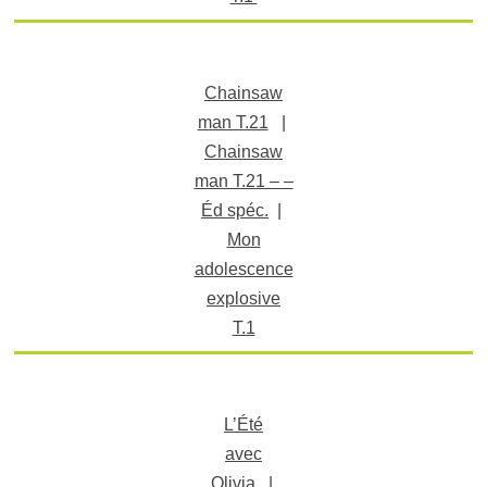
Chainsaw
man T.21
|
Chainsaw
man T.21 – –
Éd spéc.
|
Mon
adolescence
explosive
T.1
L’Été
avec
Olivia
|