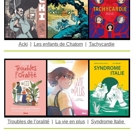
Acki
|
Les enfants de Chatom
|
Tachycardie
Troubles de l’oralité
|
La vie en plus
|
Syndrome Italie