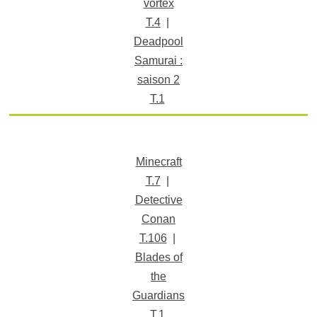
vortex
T.4
|
Deadpool
Samurai :
saison 2
T.1
Minecraft
T.7
|
Detective
Conan
T.106
|
Blades of
the
Guardians
T.1