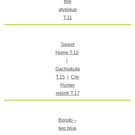
fille
atypique
T.11
Sweet
Home T.12
|
Gachiakuta
T.15
|
City
Hunter
rebirth T.17
Boruto –
two blue