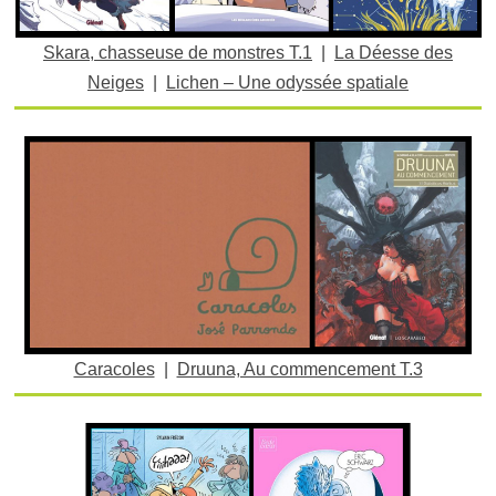
Skara, chasseuse de monstres T.1
|
La Déesse des
Neiges
|
Lichen – Une odyssée spatiale
Caracoles
|
Druuna, Au commencement T.3