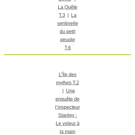
La Quête
T.3
|
La
sentinelle
du petit
peuple
T.6
L’Île des
mythes T.2
|
Une
enquête de
l’inspecteur
Stanley :
Le voleur à
la main