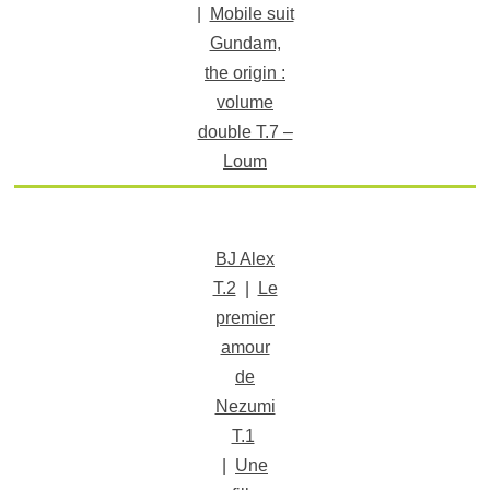
|
Mobile suit
Gundam,
the origin :
volume
double T.7 –
Loum
BJ Alex
T.2
|
Le
premier
amour
de
Nezumi
T.1
|
Une