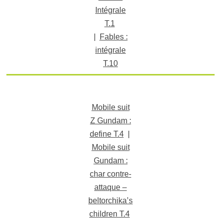
Intégrale
T.1
|
Fables :
intégrale
T.10
Mobile suit
Z Gundam :
define T.4
|
Mobile suit
Gundam :
char contre-
attaque –
beltorchika’s
children T.4