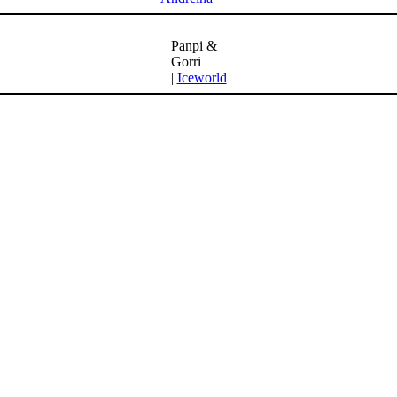
Panpi &
Gorri
|
Iceworld