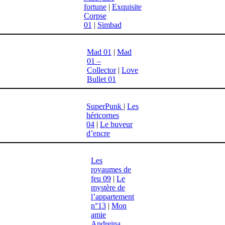
fortune
|
Exquisite
Corpse
01
|
Simbad
Mad 01
|
Mad
01 –
Collector
|
Love
Bullet 01
SuperPunk
|
Les
héricornes
04
|
Le buveur
d’encre
Les
royaumes de
feu 09
|
Le
mystère de
l’appartement
n°13
|
Mon
amie
Andreina