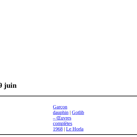
9 juin
Garçon
dauphin
|
Gotlib
– Œuvres
complètes
1968
|
Le Horla