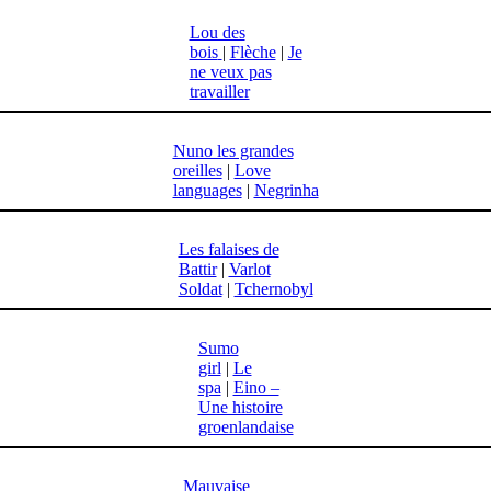
Lou des
bois
|
Flèche
|
Je
ne veux pas
travailler
Nuno les grandes
oreilles
|
Love
languages
|
Negrinha
Les falaises de
Battir
|
Varlot
Soldat
|
Tchernobyl
Sumo
girl
|
Le
spa
|
Eino –
Une histoire
groenlandaise
Mauvaise