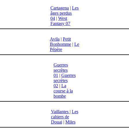
Cartagena
|
Les
âges perdus
04
|
West
Fantasy 07
Avila
|
Petit
Bonhomme
|
Le
Pépère
Guerres
secrètes
01
|
Guerres
secrètes
02
|
La
course à la
bombe
Vaillantes
|
Les
cahiers de
Douai
|
Miles