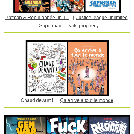
Batman & Robin année un T.1
|
Justice league unlimited
|
Superman – Dark prophecy
Chaud devant ! |
Ça arrive à tout le monde