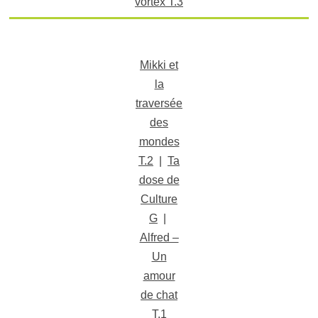
vortex T.3
Mikki et
la
traversée
des
mondes
T.2
|
Ta
dose de
Culture
G
|
Alfred –
Un
amour
de chat
T.1