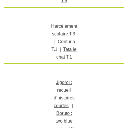
T.6
Harcèlement
scolaire T.3
| Centuria
T.1 |
Tata le
chat T.1
Jigoro! :
recueil
d’histoires
courtes
|
Boruto :
two blue