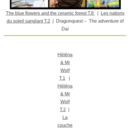
The blue flowers and the ceramic forest T.8
|
Les nations
du soleil sanglant T.2
| Dragonquest – The adventure of
Dai
Héléna
& Mr
Wolf
T.1
|
Héléna
& Mr
Wolf
T.2
|
La
couche