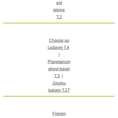
est
pleine
T.2
Chasse au
cadavre T.4
|
Planetarium
ghost travel
T.3
|
Jujutsu
kaisen T.27
Frieren