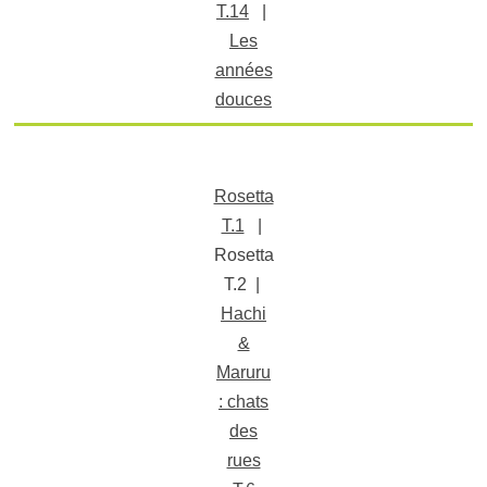
T.14
|
Les
années
douces
Rosetta
T.1
|
Rosetta
T.2 |
Hachi
&
Maruru
: chats
des
rues