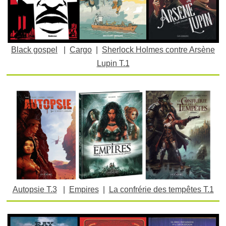
Black gospel
|
Cargo
|
Sherlock Holmes contre Arsène
Lupin T.1
Autopsie T.3
|
Empires
|
La confrérie des tempêtes T.1