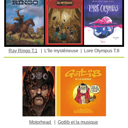
Ray Ringo T.1
| L’île mystérieuse | Lore Olympus T.8
Motorhead
|
Gotlib et la musique