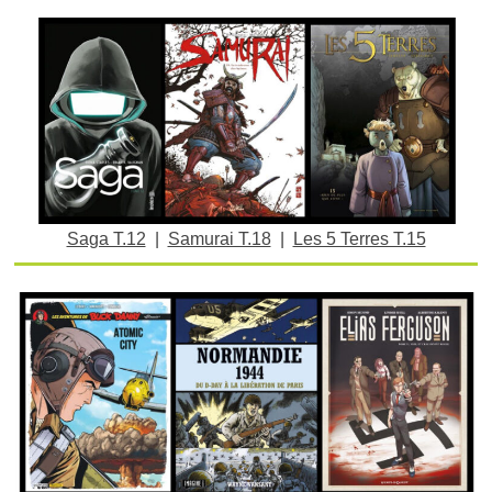
Saga T.12
|
Samurai T.18
|
Les 5 Terres T.15