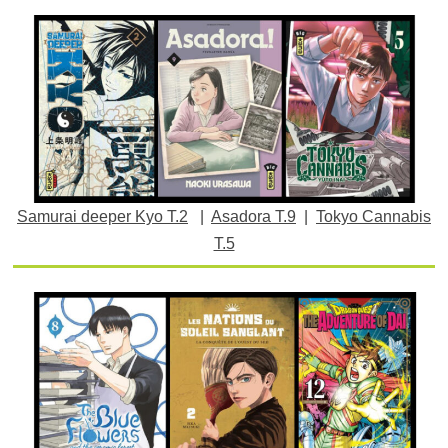
Samurai deeper Kyo T.2
|
Asadora T.9
|
Tokyo Cannabis
T.5