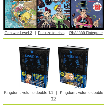
Gen war Level 3
|
Fuck ze tourists
|
Rhâââââ l’intégrale
Kingdom : volume double T.1
|
Kingdom : volume double
T.2