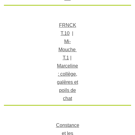
FRNCK
T.10
|
Mi-
Mouche
T.1
|
Marceline
: collège,
galères et
poils de
chat
Constance
et les