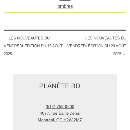
ombres
←
LES NOUVEAUTÉS DU
LES NOUVEAUTÉS DU
POST NAVIGATION
VENDREDI ÉDITION DU 15 AOÛT
VENDREDI ÉDITION DU 29 AOÛT
2025
2025
→
PLANÈTE BD
(514) 759-9800
4077, rue Saint-Denis
Montréal
,
QC
H2W 2M7