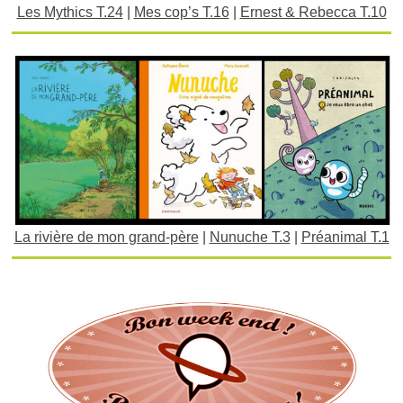
Les Mythics T.24
|
Mes cop’s T.16
|
Ernest & Rebecca T.10
La rivière de mon grand-père
|
Nunuche T.3
|
Préanimal T.1