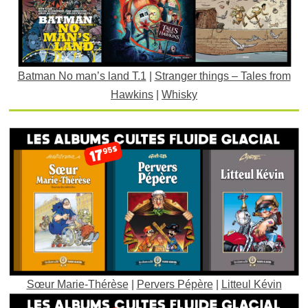
Batman No man’s land T.1
|
Stranger things – Tales from
Hawkins
|
Whisky
Sœur Marie-Thérèse
|
Pervers Pépère
|
Litteul Kévin