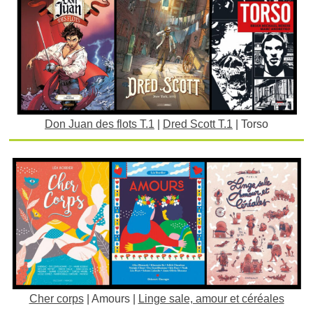
Don Juan des flots T.1
|
Dred Scott T.1
| Torso
Cher corps
| Amours |
Linge sale, amour et céréales