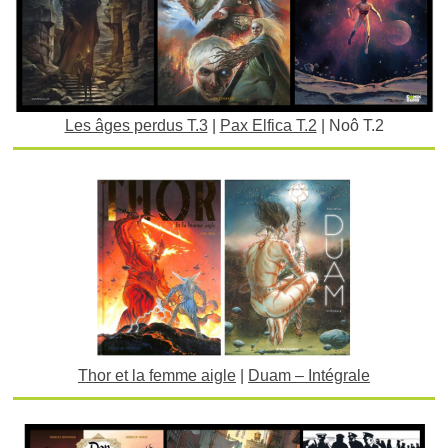
Les âges perdus T.3
|
Pax Elfica T.2
| Noô T.2
Thor et la femme aigle
|
Duam – Intégrale