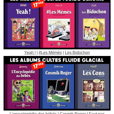
Yeah !
|
#Les Mémés
|
Les Bidochon
L’encyclopédie des bébés
|
Cosmik Roger
|
Faut pas