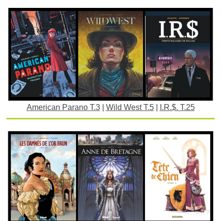
American Parano T.3
|
Wild West T.5
|
I.R.$. T.25