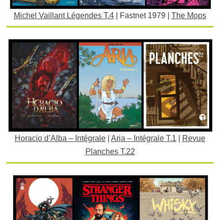
Michel Vaillant Légendes T.4
| Fastnet 1979 |
The Mops
Horacio d’Alba – Intégrale
|
Aria – Intégrale T.1
|
Revue
Planches T.22