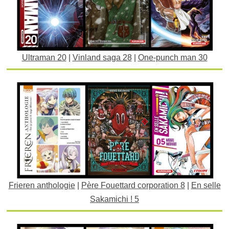
Ultraman 20
|
Vinland saga 28
|
One-punch man 30
Frieren anthologie
|
Père Fouettard corporation 8
|
En selle
Sakamichi ! 5