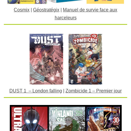
Cosmix
|
Géostratégix
|
Manuel de survie face aux
harceleurs
DUST 1 – London falling
|
Zombicide 1 – Premier jour