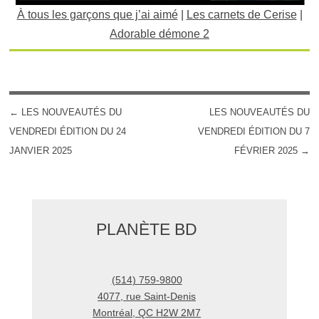
À tous les garçons que j’ai aimé
|
Les carnets de Cerise
|
Adorable démone 2
←
LES NOUVEAUTÉS DU
LES NOUVEAUTÉS DU
POST NAVIGATION
VENDREDI ÉDITION DU 24
VENDREDI ÉDITION DU 7
JANVIER 2025
FÉVRIER 2025
→
PLANÈTE BD
(514) 759-9800
4077, rue Saint-Denis
Montréal
,
QC
H2W 2M7