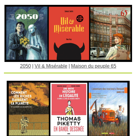
2050
|
Vil & Misérable
|
Maison du peuple 65