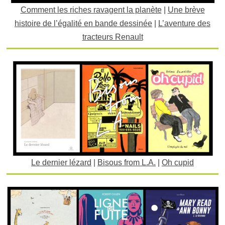
Comment les riches ravagent la planète
|
Une brève
histoire de l’égalité en bande dessinée
|
L’aventure des
tracteurs Renault
Le dernier lézard
|
Bisous from L.A.
|
Oh cupid