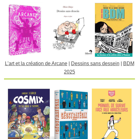
L’art et la création de Arcane
|
Dessins sans dessein
|
BDM
2025