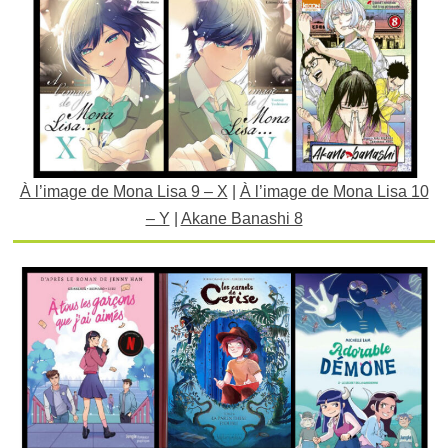
À l’image de Mona Lisa 9 – X
|
À l’image de Mona Lisa 10
– Y
|
Akane Banashi 8