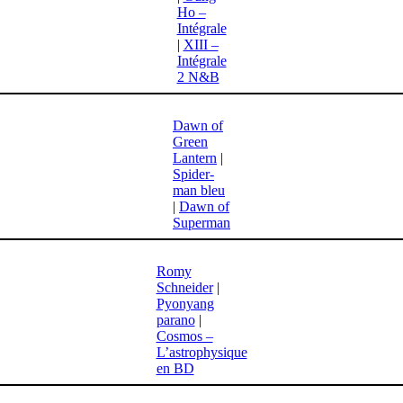
Ho –
Intégrale
|
XIII –
Intégrale
2 N&B
Dawn of
Green
Lantern
|
Spider-
man bleu
|
Dawn of
Superman
Romy
Schneider
|
Pyonyang
parano
|
Cosmos –
L’astrophysique
en BD