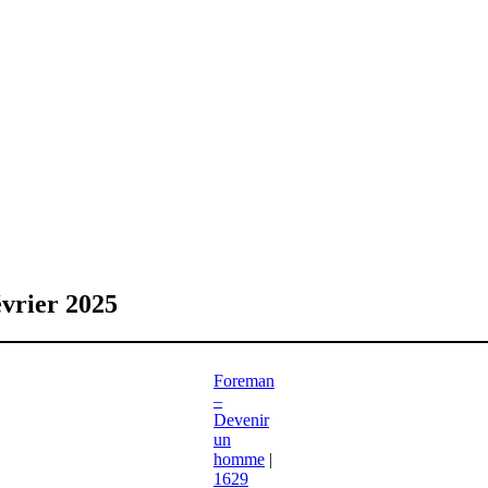
évrier 2025
Foreman
–
Devenir
un
homme
|
1629