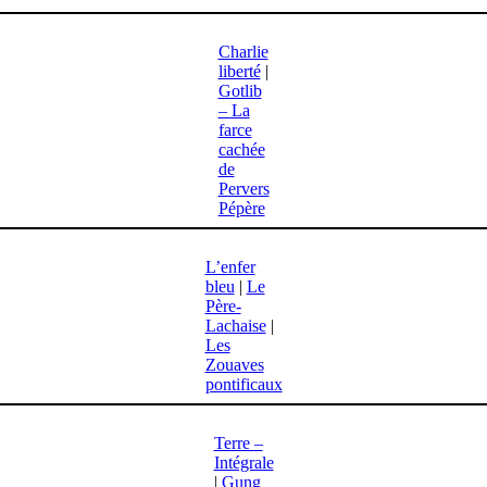
Charlie
liberté
|
Gotlib
– La
farce
cachée
de
Pervers
Pépère
L’enfer
bleu
|
Le
Père-
Lachaise
|
Les
Zouaves
pontificaux
Terre –
Intégrale
|
Gung