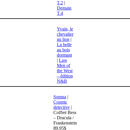
T.2
|
Demain
T.4
Yvain, le
chevalier
au lion
|
La belle
au bois
dormant
|
Law
Men of
the West
– édition
N&B
Somna
|
Cosmic
detective
|
Coffret Bess
– Dracula /
Frankenstein
89.95$