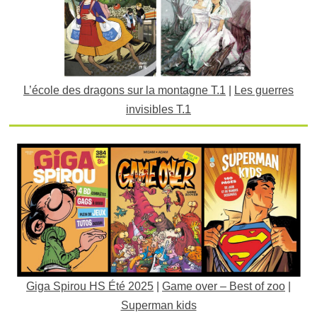
L’école des dragons sur la montagne T.1
|
Les guerres
invisibles T.1
Giga Spirou HS Été 2025
|
Game over – Best of zoo
|
Superman kids