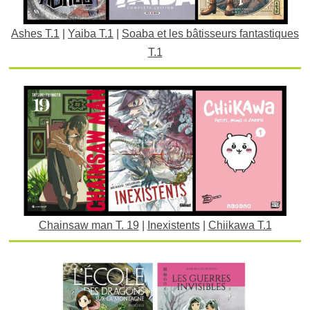
Ashes T.1
|
Yaiba T.1
|
Soaba et les bâtisseurs fantastiques
T.1
Chainsaw man T. 19
|
Inexistents
|
Chiikawa T.1