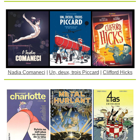
Nadia Comaneci
|
Un, deux, trois Piccard
|
Clifford Hicks