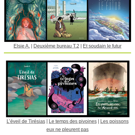
Elsie A.
|
Deuxième bureau T.2
|
Et soudain le futur
L’éveil de Tirésias
|
Le temps des pivoines
|
Les poissons
eux ne pleurent pas