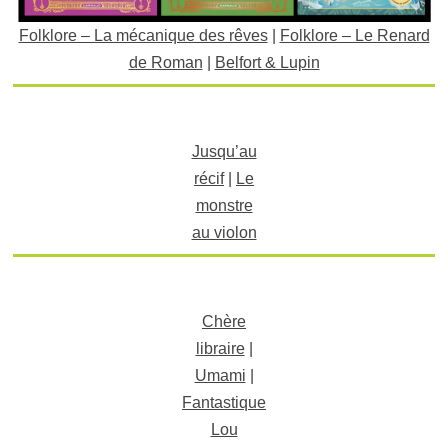
Folklore – La mécanique des rêves
|
Folklore – Le Renard
de Roman
|
Belfort & Lupin
Jusqu’au
récif
|
Le
monstre
au violon
Chère
libraire
|
Umami
|
Fantastique
Lou