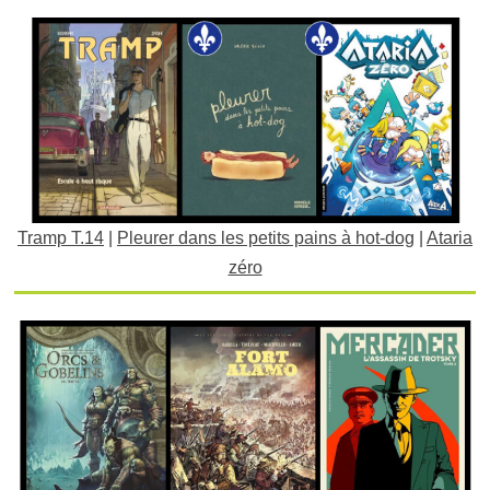
Tramp T.14
|
Pleurer dans les petits pains à hot-dog
|
Ataria
zéro