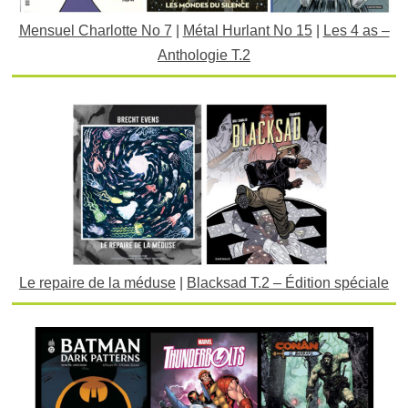
Mensuel Charlotte No 7
|
Métal Hurlant No 15
|
Les 4 as –
Anthologie T.2
Le repaire de la méduse
|
Blacksad T.2 – Édition spéciale